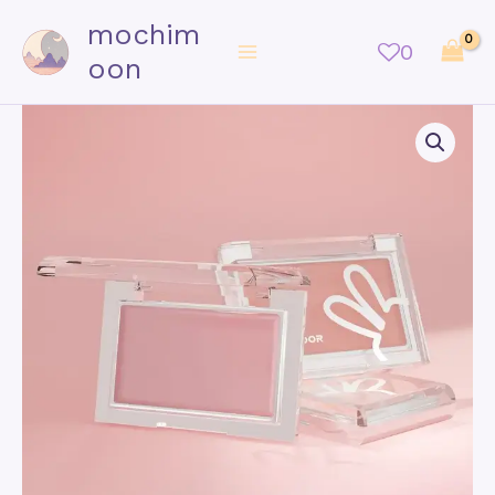
mochim
0
oon