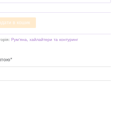
одати в кошик
горія:
Рум'яна, хайлайтери та контуринг
штою"