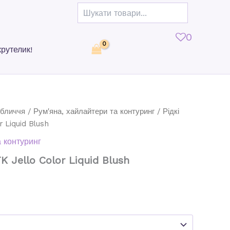
0
крутелик!
обличчя
/
Рум'яна, хайлайтери та контуринг
/ Рідкі
 Liquid Blush
 контуринг
K Jello Color Liquid Blush