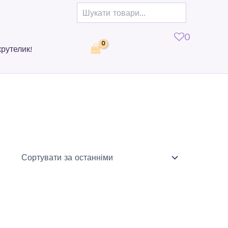
0
крутелик!