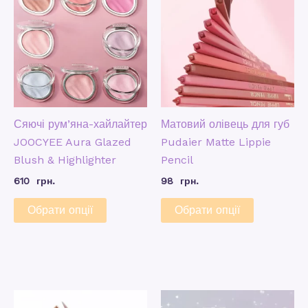
Сяючі рум’яна-хайлайтер
Матовий олівець для губ
JOOCYEE Aura Glazed
Pudaier Matte Lippie
Blush & Highlighter
Pencil
610
грн.
98
грн.
Обрати опції
Обрати опції