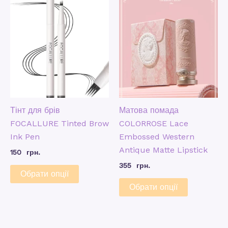
Тінт для брів
Матова помада
FOCALLURE Tinted Brow
COLORROSE Lace
Ink Pen
Embossed Western
Antique Matte Lipstick
150
грн.
355
грн.
Обрати опції
Обрати опції