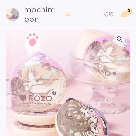
mochim
0
oon