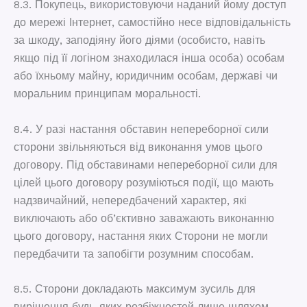
8.3. Покупець, використовуючи наданий йому доступ
до мережі Інтернет, самостійно несе відповідальність
за шкоду, заподіяну його діями (особисто, навіть
якщо під її логіном знаходилася інша особа) особам
або їхньому майну, юридичним особам, державі чи
моральним принципам моральності.
8.4. У разі настання обставин непереборної сили
сторони звільняються від виконання умов цього
договору. Під обставинами непереборної сили для
цілей цього договору розуміються події, що мають
надзвичайний, непередбачений характер, які
виключають або об’єктивно заважають виконанню
цього договору, настання яких Сторони не могли
передбачити та запобігти розумним способам.
8.5. Сторони докладають максимум зусиль для
вирішення будь-яких розбіжностей лише шляхом